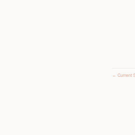
Current S
←