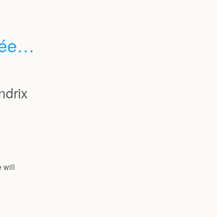
es / 
ndrix
will 