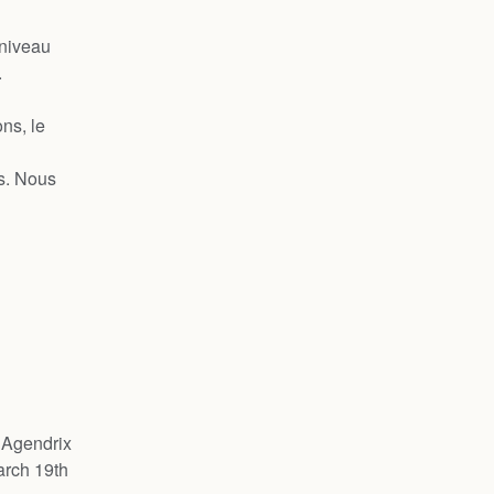
niveau 
.
s, le 
s. Nous 
Agendrix 
rch 19th 