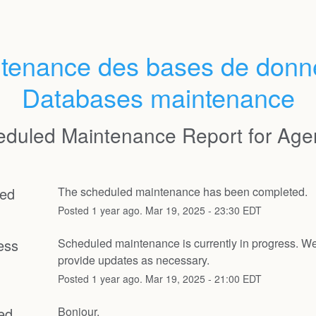
tenance des bases de donné
Databases maintenance
duled Maintenance Report for
Age
ed
The scheduled maintenance has been completed.
Posted
1
year ago.
Mar
19
,
2025
-
23:30
EDT
ess
Scheduled maintenance is currently in progress. We 
provide updates as necessary.
Posted
1
year ago.
Mar
19
,
2025
-
21:00
EDT
ed
Bonjour, 